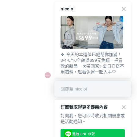
niceioi
🍀 今天的幸運值已經幫你加滿！
8/4-8/10全館滿699元免運，把喜
歡的新品一次帶回家✨夏日穿搭不
用猶豫，趁著免運一起入手🤍
回覆至 niceioi
訂閱我取得更多優惠內容
訂閱我，您可即時收到相關優惠或
是活動通知。
連結 LINE 帳號