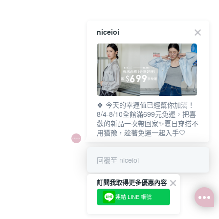
niceioi
🍀 今天的幸運值已經幫你加滿！
8/4-8/10全館滿699元免運，把喜
歡的新品一次帶回家✨夏日穿搭不
用猶豫，趁著免運一起入手🤍
回覆至 niceioi
訂閱我取得更多優惠內容
連結 LINE 帳號