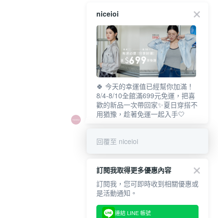
niceioi
🍀 今天的幸運值已經幫你加滿！
8/4-8/10全館滿699元免運，把喜
歡的新品一次帶回家✨夏日穿搭不
用猶豫，趁著免運一起入手🤍
回覆至 niceioi
訂閱我取得更多優惠內容
訂閱我，您可即時收到相關優惠或
是活動通知。
連結 LINE 帳號