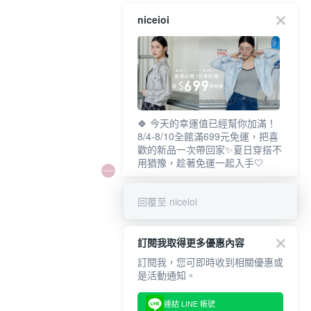
niceioi
🍀 今天的幸運值已經幫你加滿！
8/4-8/10全館滿699元免運，把喜
歡的新品一次帶回家✨夏日穿搭不
用猶豫，趁著免運一起入手🤍
回覆至 niceioi
訂閱我取得更多優惠內容
訂閱我，您可即時收到相關優惠或
是活動通知。
連結 LINE 帳號