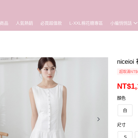
商品
人氣熱銷
必買超值款
L-XXL棉花糖專區
小編悄悄話
nice
超取滿NT$
NT$1,
顏色
白
尺寸
S