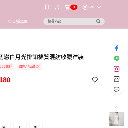
0
TWD
⏰直播專區
ioi 初戀白月光排釦棉質混紡收腰洋裝
699免運
國家/地區配送
180
M
L
XL