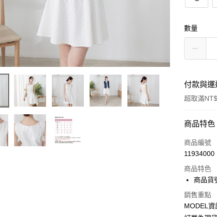
數量
付款與運
超取滿NT$
付款方式
商品特色
信用卡一
商品編號
11934000
超商取貨
商品特色
LINE Pay
商品貨號
Apple Pay
銷售重點
MODEL資
Google Pa