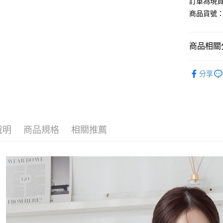
訂單為現貨
商品貨號：5
運送方式
商品相關分
全家取貨
每筆NT$8
【洋裝】
分享
付款後全
輕奢風優
每筆NT$8
L-XXL棉
7-11取貨
【洋裝】
每筆NT$8
說明
商品規格
相關推薦
付款後7-1
每筆NT$8
宅配
每筆NT$1
國家/地區