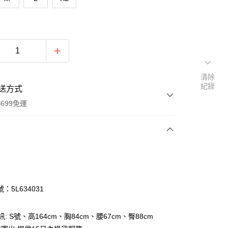
清除
紀錄
送方式
699免運
次付款
付款
：5L634031
訊: S號、高164cm、胸84cm、腰67cm、臀88cm
y