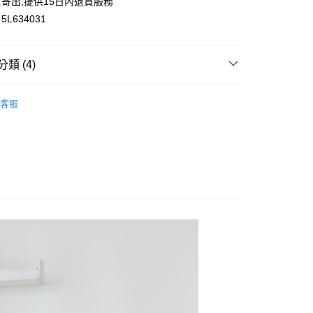
寄出,提供15日內退貨服務
L634031
類 (4)
付款
0，滿NT$699(含以上)免運費
牛仔｜空氣棉｜休閒洋裝
客服
家取貨
雅女人
0，滿NT$699(含以上)免運費
花糖專區
付款
顯瘦洋裝
0，滿NT$699(含以上)免運費
1取貨
0，滿NT$699(含以上)免運費
20，滿NT$699(含以上)免運費
配送
查看運費