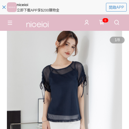
niceioi
開啟APP
立即下載APP享$200購物金
0
1
/
8