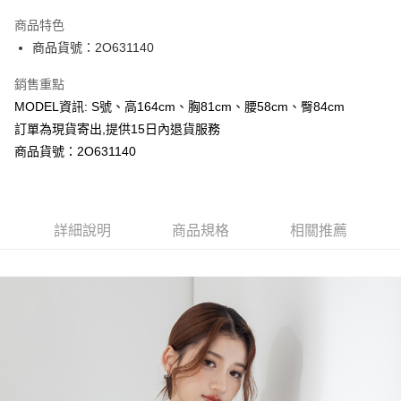
LINE Pay
商品特色
Apple Pay
商品貨號：2O631140
Google Pay
銷售重點
MODEL資訊: S號、高164cm、胸81cm、腰58cm、臀84cm
運送方式
訂單為現貨寄出,提供15日內退貨服務
全家取貨付款
商品貨號：2O631140
每筆NT$80，滿NT$699(含以上)免運費
付款後全家取貨
詳細說明
商品規格
相關推薦
每筆NT$80，滿NT$699(含以上)免運費
7-11取貨付款
每筆NT$80，滿NT$699(含以上)免運費
付款後7-11取貨
每筆NT$80，滿NT$699(含以上)免運費
宅配