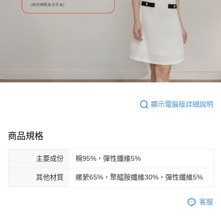
顯示電腦版詳細說明
商品規格
主要成份
棉95%，彈性纖維5%
其他材質
縲縈65%，聚醯胺纖維30%，彈性纖維5%
客服