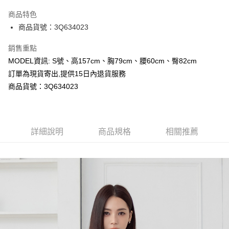
LINE Pay
商品特色
Apple Pay
商品貨號：3Q634023
Google Pay
銷售重點
MODEL資訊: S號、高157cm、胸79cm、腰60cm、臀82cm
運送方式
訂單為現貨寄出,提供15日內退貨服務
全家取貨付款
商品貨號：3Q634023
每筆NT$80，滿NT$699(含以上)免運費
付款後全家取貨
詳細說明
商品規格
相關推薦
每筆NT$80，滿NT$699(含以上)免運費
7-11取貨付款
每筆NT$80，滿NT$699(含以上)免運費
付款後7-11取貨
每筆NT$80，滿NT$699(含以上)免運費
宅配