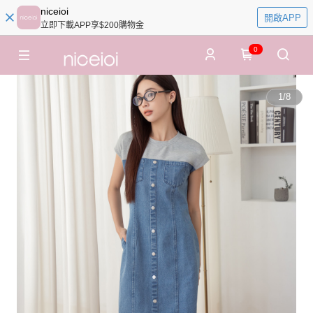
niceioi
開啟APP
立即下載APP享$200購物金
0
1
/
8