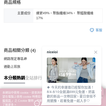
商品規格
主要成份
縲縈49%，聚酯纖維34%， 聚醯胺纖維
17%
客服
商品相關分類 (4)
查看全部
niceioi
網路限定專區🎁
通勤上班族
本分類熱銷
全站排行
🍀 今天的幸運值已經幫你加滿！
8/4-8/10全館滿699元免運，把喜
本網站中使用 cookie，欲查詢有關本網站使用 cookie 方式之詳情，及若您不希
歡的新品一次帶回家✨夏日穿搭不
熱門標籤
望在電腦上使用 cookie 時應如何變更電腦的 cookie 設定，請參閱本網站「
隱私
用猶豫，趁著免運一起入手🤍
權條款
」之 Cookie 聲明。您繼續使用本網站即表示您同意本公司得按本網站使
用條款之 Cookie 聲明使用 cookie。
了解更多 >