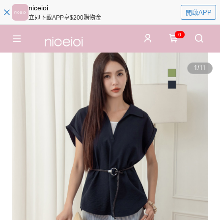
niceioi
開啟APP
立即下載APP享$200購物金
0
1
/
11