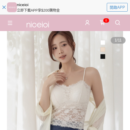
niceioi
開啟APP
立即下載APP享$200購物金
0
1
/
11