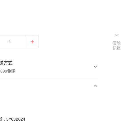
清除
紀錄
送方式
699免運
次付款
付款
：5Y63B024