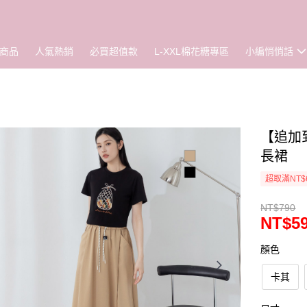
商品
人氣熱銷
必買超值款
L-XXL棉花糖專區
小編悄悄話
【追加到
長裙
超取滿NT$
NT$790
NT$5
顏色
卡其