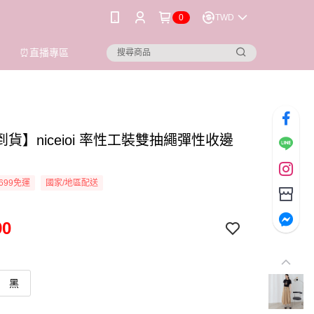
0
TWD
⏰直播專區
貨】niceioi 率性工裝雙抽繩彈性收邊
699免運
國家/地區配送
90
黑