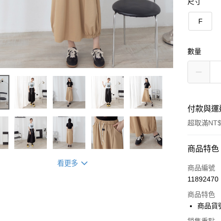
尺寸
F
數量
付款與運
超取滿NT$
付款方式
商品特色
看更多
信用卡一
商品編號
11892470
超商取貨
商品特色
LINE Pay
商品貨號