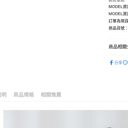
Apple Pay
銷售重點
MODEL資
Google Pa
MODEL資
訂單為現貨
商品貨號：5
運送方式
全家取貨
商品相關分
每筆NT$8
網路限定專
付款後全
分享
每筆NT$8
👑熱銷款
7-11取貨
🔥直播專區
每筆NT$8
說明
商品規格
相關推薦
付款後7-1
每筆NT$8
宅配
每筆NT$1