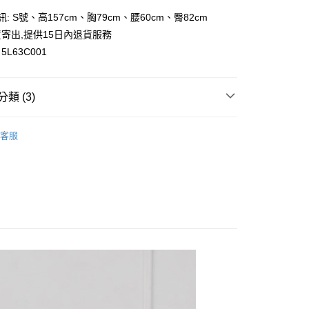
訊: S號、高157cm、胸79cm、腰60cm、臀82cm
y
寄出,提供15日內退貨服務
L63C001
類 (3)
付款
0，滿NT$699(含以上)免運費
背心外套
客服
家取貨
花糖專區
0，滿NT$699(含以上)免運費
👀
休閒成套搭配
付款
0，滿NT$699(含以上)免運費
1取貨
0，滿NT$699(含以上)免運費
20，滿NT$699(含以上)免運費