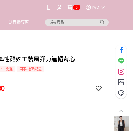
0
TWD
⏰直播專區
ioi 率性酷姊工裝風彈力連帽背心
699免運
國家/地區配送
80