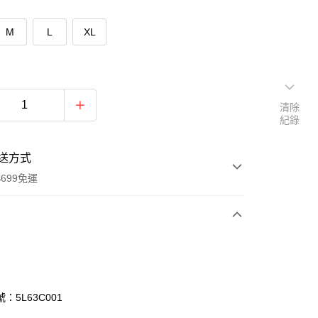
M
L
XL
清除
紀錄
送方式
699免運
次付款
付款
：5L63C001