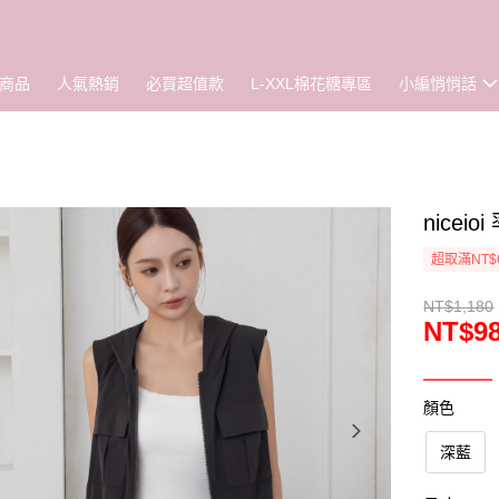
商品
人氣熱銷
必買超值款
L-XXL棉花糖專區
小編悄悄話
nice
超取滿NT$
NT$1,180
NT$9
顏色
深藍