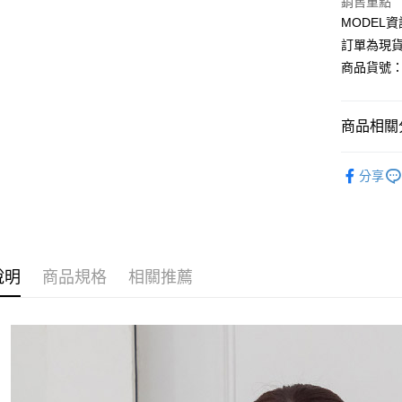
Apple Pay
銷售重點
MODEL資
Google Pa
訂單為現貨
商品貨號：5
運送方式
商品相關分
全家取貨
每筆NT$8
【外套】
分享
付款後全
L-XXL棉
每筆NT$8
套裝LOOK
7-11取貨
每筆NT$8
說明
商品規格
相關推薦
付款後7-1
每筆NT$8
宅配
每筆NT$1