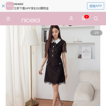
niceioi
開啟APP
立即下載APP享$200購物金
0
1
/
9