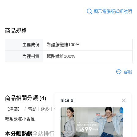
顯示電腦版詳細說明
商品規格
主要成份
聚醯胺纖維100%
內裡材質
聚酯纖維100%
客服
商品相關分類 (4)
查看全部
niceioi
【洋裝】
雪紡｜網紗｜蕾絲洋裝
韓系歐膩小香風
本分類熱銷
全站排行