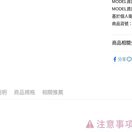
MODEL資
Google Pa
MODEL資
基於個人衛
商品貨號：5
運送方式
全家取貨
商品相關分
每筆NT$8
【上衣】
付款後全
分享
每筆NT$8
【基本內
7-11取貨
👑熱銷款
每筆NT$8
說明
商品規格
相關推薦
付款後7-1
每筆NT$8
宅配
每筆NT$1
國家/地區