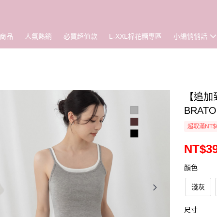
商品
人氣熱銷
必買超值款
L-XXL棉花糖專區
小編悄悄話
【追加到
BRATO
超取滿NT$
NT$3
顏色
淺灰
尺寸