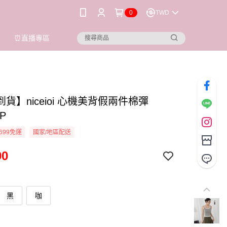
0
TWD
⏰直播專區
貨】niceioi 心機美背假兩件棉彈
P
699免運
國家/地區配送
90
黑
咖