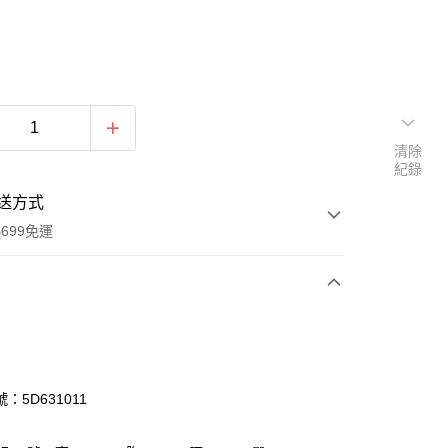
清除
紀錄
送方式
699免運
次付款
付款
：5D631011