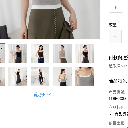
F
數量
付款與運
超取滿NT$
付款方式
商品特色
信用卡一
商品編號
看更多
11850385
超商取貨
商品特色
LINE Pay
商品貨號
Apple Pay
銷售重點