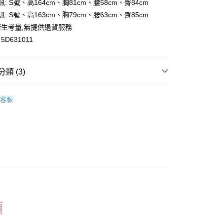
訊: S號、高164cm、胸81cm、腰58cm、臀84cm
y
訊: S號、高163cm、胸79cm、腰63cm、臀85cm
生考量,無提供退貨服務
D631011
付款
類 (3)
0，滿NT$699(含以上)免運費
背心｜Bratop
家取貨
客服
0，滿NT$699(含以上)免運費
搭】
付款
追加到貨了❗
0，滿NT$699(含以上)免運費
1取貨
0，滿NT$699(含以上)免運費
20，滿NT$699(含以上)免運費
配送
查看運費