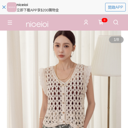
niceioi
開啟APP
立即下載APP享$200購物金
0
1
/
8