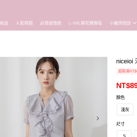
商品
人氣熱銷
必買超值款
L-XXL棉花糖專區
小編悄悄話
nice
超取滿NT$
NT$8
顏色
淺灰
尺寸
S