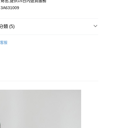
寄出,提供15日內退貨服務
A631009
類 (5)
付款
0，滿NT$699(含以上)免運費
區🎁
客服
家取貨
族
0，滿NT$699(含以上)免運費
雅女人
付款
花糖專區
0，滿NT$699(含以上)免運費
襯衫｜OL上衣
1取貨
0，滿NT$699(含以上)免運費
20，滿NT$699(含以上)免運費
配送
查看運費