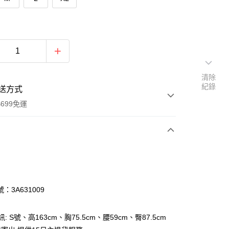
清除
紀錄
送方式
699免運
次付款
付款
：3A631009
訊: S號、高163cm、胸75.5cm、腰59cm、臀87.5cm
y