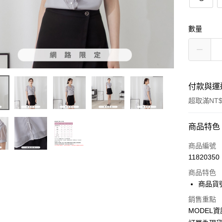
數量
付款與運
超取滿NT$
付款方式
商品特色
信用卡一
商品編號
11820350
超商取貨
商品特色
LINE Pay
商品貨號
Apple Pay
銷售重點
MODEL資
Google Pa