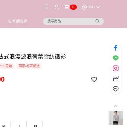
0
TWD
⏰直播專區
ioi 法式浪漫波浪荷葉雪紡襯衫
699免運
國家/地區配送
90
M
L
XL