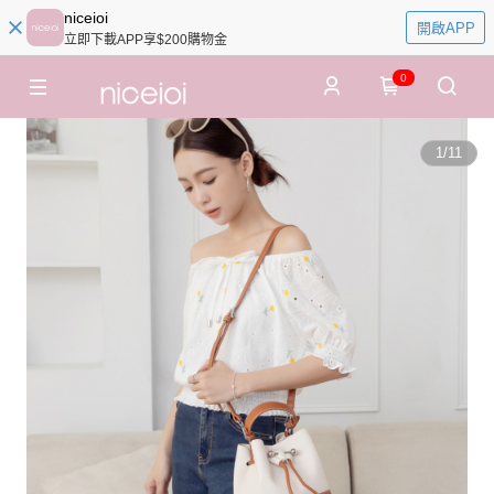
niceioi
開啟APP
立即下載APP享$200購物金
0
1
/
11