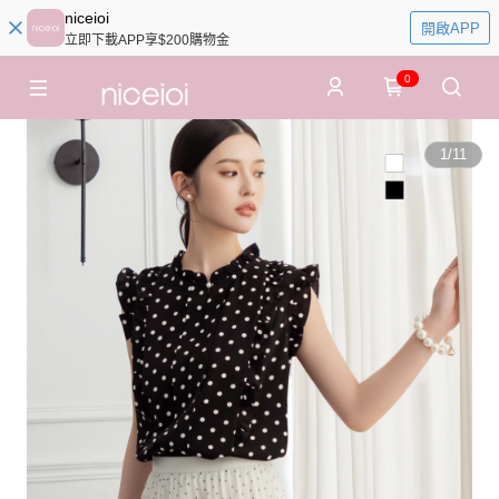
niceioi
開啟APP
立即下載APP享$200購物金
0
1
/
11