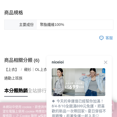
商品規格
主要成份
聚酯纖維100%
客服
商品相關分類 (6)
查看全部
niceioi
【上衣】
襯衫｜OL上衣
通勤上班族
本分類熱銷
全站排行
🍀 今天的幸運值已經幫你加滿！
8/4-8/10全館滿699元免運，把喜
本網站中使用 cookie，欲查詢有關本網站使用 cookie 方式之詳情，及若您不希
歡的新品一次帶回家✨夏日穿搭不
熱門標籤
望在電腦上使用 cookie 時應如何變更電腦的 cookie 設定，請參閱本網站「
隱私
用猶豫，趁著免運一起入手🤍
權條款
」之 Cookie 聲明。您繼續使用本網站即表示您同意本公司得按本網站使