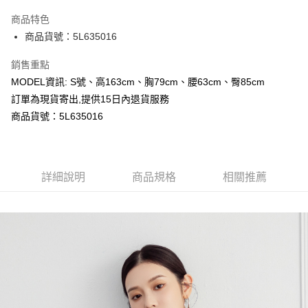
LINE Pay
商品特色
Apple Pay
商品貨號：5L635016
Google Pay
銷售重點
MODEL資訊: S號、高163cm、胸79cm、腰63cm、臀85cm
運送方式
訂單為現貨寄出,提供15日內退貨服務
全家取貨付款
商品貨號：5L635016
每筆NT$80，滿NT$699(含以上)免運費
付款後全家取貨
詳細說明
商品規格
相關推薦
每筆NT$80，滿NT$699(含以上)免運費
7-11取貨付款
每筆NT$80，滿NT$699(含以上)免運費
付款後7-11取貨
每筆NT$80，滿NT$699(含以上)免運費
宅配