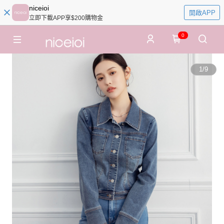
niceioi
開啟APP
立即下載APP享$200購物金
0
1
/
9