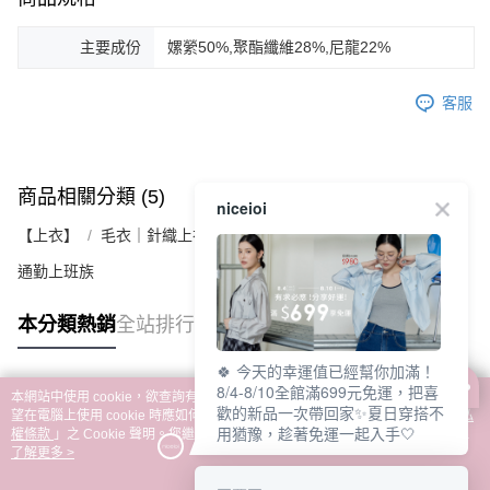
主要成份
嫘縈50%,聚酯纖維28%,尼龍22%
客服
商品相關分類 (5)
查看全部
niceioi
【上衣】
毛衣｜針織上衣
通勤上班族
本分類熱銷
全站排行
🍀 今天的幸運值已經幫你加滿！
8/4-8/10全館滿699元免運，把喜
本網站中使用 cookie，欲查詢有關本網站使用 cookie 方式之詳情，及若您不希
熱門標籤
歡的新品一次帶回家✨夏日穿搭不
望在電腦上使用 cookie 時應如何變更電腦的 cookie 設定，請參閱本網站「
隱私
用猶豫，趁著免運一起入手🤍
權條款
」之 Cookie 聲明。您繼續使用本網站即表示您同意本公司得按本網站使
用條款之 Cookie 聲明使用 cookie。
了解更多 >