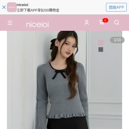
niceioi
開啟APP
立即下載APP享$200購物金
0
1
/
10