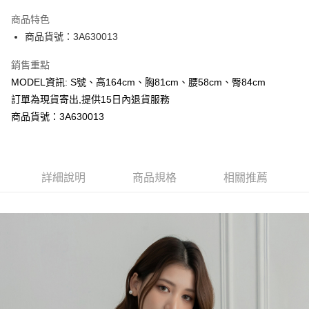
LINE Pay
商品特色
Apple Pay
商品貨號：3A630013
Google Pay
銷售重點
MODEL資訊: S號、高164cm、胸81cm、腰58cm、臀84cm
運送方式
訂單為現貨寄出,提供15日內退貨服務
全家取貨付款
商品貨號：3A630013
每筆NT$80，滿NT$699(含以上)免運費
付款後全家取貨
詳細說明
商品規格
相關推薦
每筆NT$80，滿NT$699(含以上)免運費
7-11取貨付款
每筆NT$80，滿NT$699(含以上)免運費
付款後7-11取貨
每筆NT$80，滿NT$699(含以上)免運費
宅配