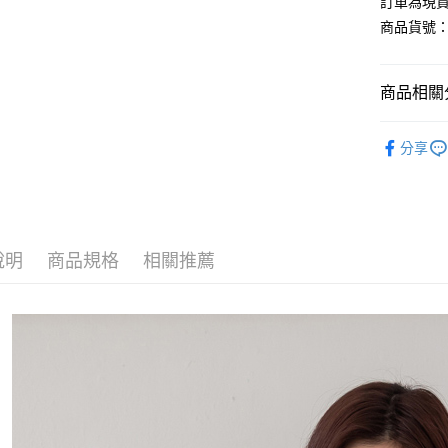
訂單為現貨
商品貨號：5
運送方式
商品相關分
全家取貨
每筆NT$8
【外套】
分享
付款後全
L-XXL棉
每筆NT$8
【外套】
7-11取貨
【外套】
每筆NT$8
說明
商品規格
相關推薦
付款後7-1
每筆NT$8
宅配
每筆NT$1
國家/地區