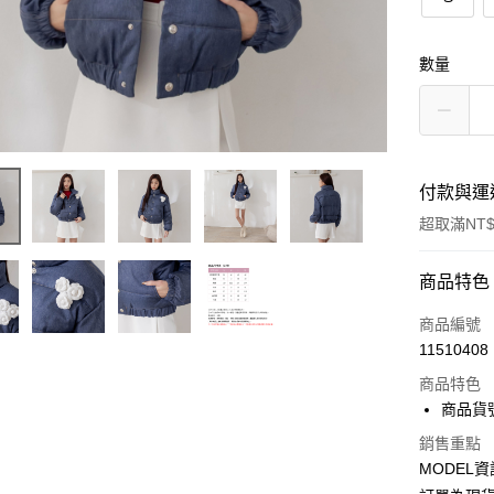
數量
付款與運
超取滿NT$
付款方式
商品特色
信用卡一
商品編號
11510408
超商取貨
商品特色
LINE Pay
商品貨號
Apple Pay
銷售重點
MODEL資
Google Pa