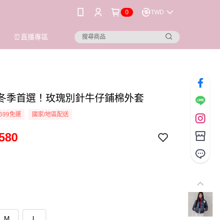
0
TWD
⏰直播專區
ioi 冬季首選！玫瑰別針牛仔鋪棉外套
699免運
國家/地區配送
580
M
L