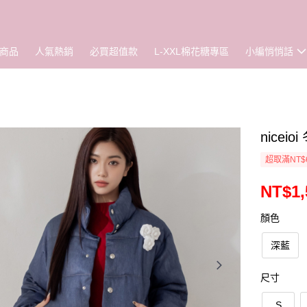
商品
人氣熱銷
必買超值款
L-XXL棉花糖專區
小編悄悄話
nice
超取滿NT$
NT$1,
顏色
深藍
尺寸
S