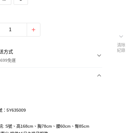
清除
紀錄
送方式
699免運
次付款
付款
：5Y635009
訊: S號、高168cm、胸78cm、腰60cm、臀85cm
y