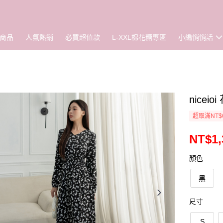
商品
人氣熱銷
必買超值款
L-XXL棉花糖專區
小編悄悄話
nice
超取滿NT$
NT$1,
顏色
黑
尺寸
S