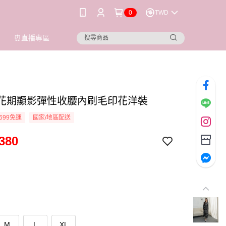
0
TWD
⏰直播專區
ioi 花期顯影彈性收腰內刷毛印花洋裝
699免運
國家/地區配送
380
M
L
XL