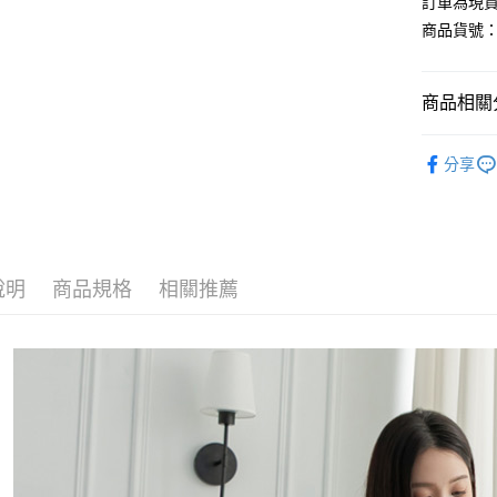
訂單為現貨
商品貨號：3
運送方式
商品相關分
全家取貨
每筆NT$8
【洋裝】
分享
付款後全
輕奢風優
每筆NT$8
L-XXL棉
7-11取貨
每筆NT$8
說明
商品規格
相關推薦
付款後7-1
每筆NT$8
宅配
每筆NT$1
國家/地區