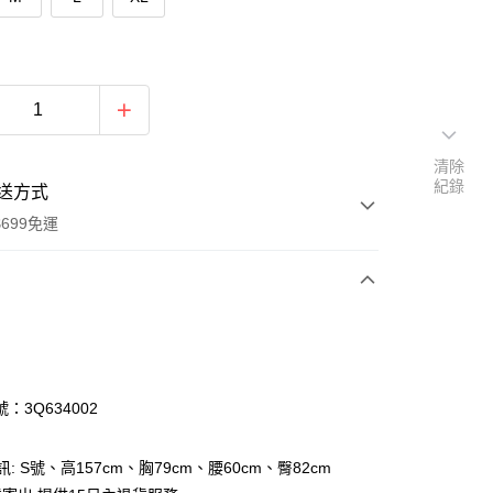
清除
紀錄
送方式
699免運
次付款
付款
：3Q634002
訊: S號、高157cm、胸79cm、腰60cm、臀82cm
y