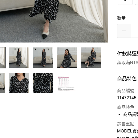
數量
付款與運
超取滿NT$
付款方式
商品特色
信用卡一
商品編號
11472145
超商取貨
商品特色
LINE Pay
商品貨號
Apple Pay
銷售重點
MODEL資
Google Pa