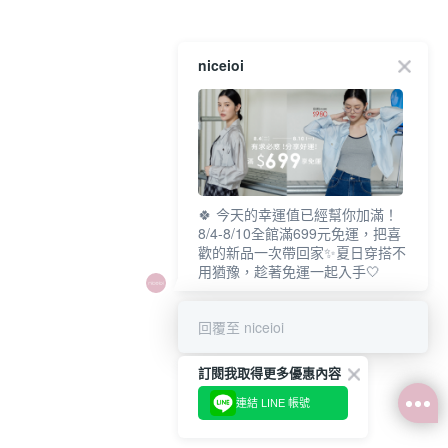
niceioi
🍀 今天的幸運值已經幫你加滿！
8/4-8/10全館滿699元免運，把喜
歡的新品一次帶回家✨夏日穿搭不
用猶豫，趁著免運一起入手🤍
回覆至 niceioi
訂閱我取得更多優惠內容
連結 LINE 帳號