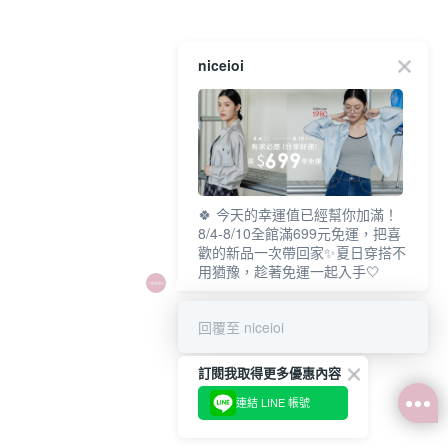
niceioi
🍀 今天的幸運值已經幫你加滿！
8/4-8/10全館滿699元免運，把喜
歡的新品一次帶回家✨夏日穿搭不
用猶豫，趁著免運一起入手🤍
回覆至 niceioi
訂閱我取得更多優惠內容
連結 LINE 帳號