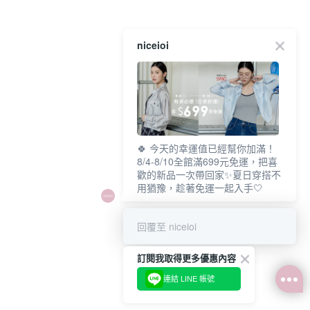
niceioi
🍀 今天的幸運值已經幫你加滿！
8/4-8/10全館滿699元免運，把喜
歡的新品一次帶回家✨夏日穿搭不
用猶豫，趁著免運一起入手🤍
回覆至 niceioi
訂閱我取得更多優惠內容
連結 LINE 帳號