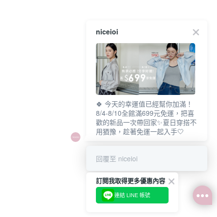
niceioi
🍀 今天的幸運值已經幫你加滿！
8/4-8/10全館滿699元免運，把喜
歡的新品一次帶回家✨夏日穿搭不
用猶豫，趁著免運一起入手🤍
回覆至 niceioi
訂閱我取得更多優惠內容
連結 LINE 帳號